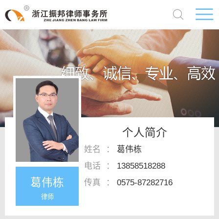
个人简介
姓名
：
葛伟栋
电话
：
13858518288
葛伟栋
传真
：
0575-87282716
律师