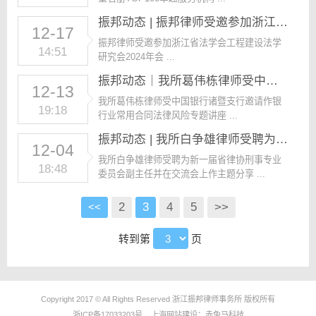
振邦动态 | 振邦律师受邀参加浙江省法学会工程建设法学研究会2024年会
12-17
振邦律师受邀参加浙江省法学会工程建设法学
14:51
研究会2024年会 ...
振邦动态｜我所葛伟栋律师受中国银行诸暨支行邀请作银行业常用合同法律风险专题讲座
12-13
我所葛伟栋律师受中国银行诸暨支行邀请作银
19:18
行业常用合同法律风险专题讲座 ...
振邦动态 | 我所白争雄律师受聘为新一届省律协刑事专业委员会副主任并在交流会上作主题分享
12-04
我所白争雄律师受聘为新一届省律协刑事专业
18:48
委员会副主任并在交流会上作主题分享 ...
2
3
4
5
>>
<<
转到第
页
Copyright 2017 © All Rights Reserved 浙江振邦律师事务所 版权所有
浙ICP备17033203号
上海网站建设：
赤兔马科技