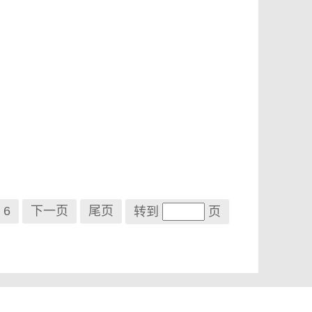
6
下一页
尾页
转到
页