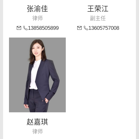
张渝佳
王荣江
律师
副主任
13858505899
13605757008
赵嘉琪
律师